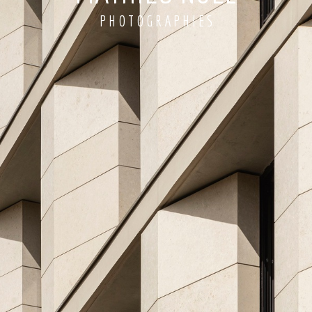
P H O T O G R A P H I E S